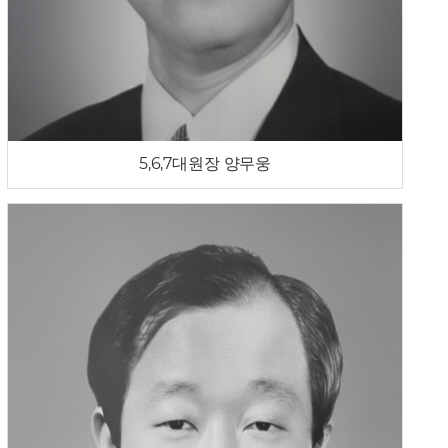
5,6,7대원장 양무웅