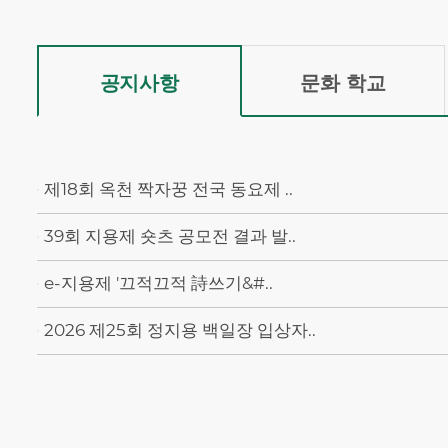
공지사항
문화 학교
제18회 옥천 짝자꿍 전국 동요제 ..
39회 지용제 숏츠 공모전 결과 발..
e-지용제 '끄적끄적 詩쓰기&#..
2026 제25회 정지용 백일장 입상자..